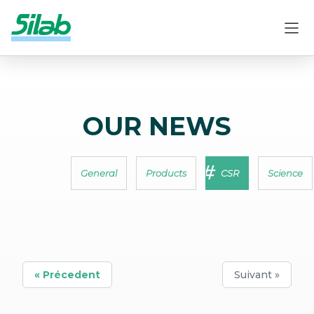
OUR NEWS
General
Products
CSR
Science
« Précedent
Suivant »