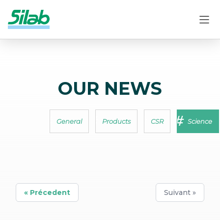
OUR NEWS
General
Products
CSR
Science
« Précedent
Suivant »