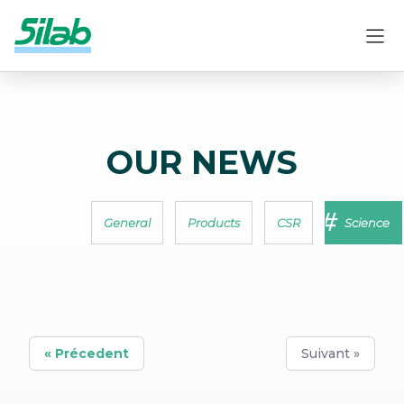
OUR NEWS
General
Products
CSR
Science
« Précedent
Suivant »