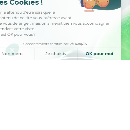
les Cookies !
On a attendu d'être sûrs que le
contenu de ce site vous intéresse avant
de vous déranger, mais on aimerait bien vous accompagner
pendant votre visite...
C'est OK pour vous ?
Consentements certifiés par
Non merci
Je choisis
OK pour moi
Axeptio consent
Plateforme de Gestion du Consentement : Personnalisez vos O
Notre plateforme vous permet d'adapter et de gérer vos paramètr
L'ingénierie des actifs
naturels