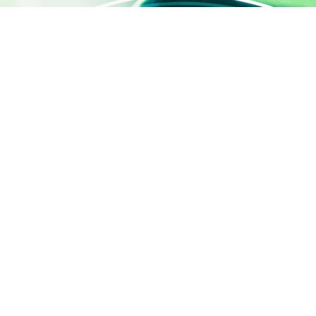
ACCÈS RAPIDE
Contactez-nous
Qui sommes-nous ?
Activités
SILAB Cosmetics
SILAB Softcare
®
SILAFILM
Offres d'emploi
Devenez panéliste