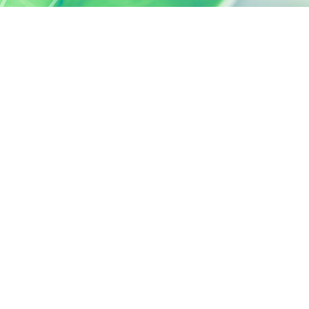
SILAB, C'EST AUSSI...
ACTIVELY CARING
activelycaring.silab.fr
FONDATION D'ENTREPRISE SILAB -
JEAN PAUFIQUE
fondation.silab.fr