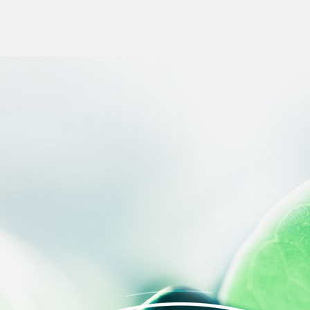
s Options
ètres de confidentialité, en garantissant la conformité avec le