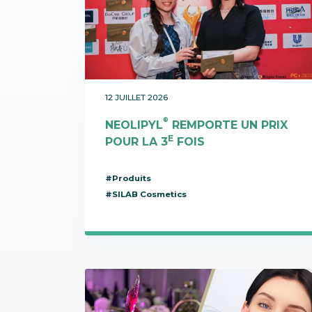
Communication
Protecteurs / Anti-radicalaires
SILAB Softcare
Administration générale
Raffermissants
Toutes les actualités
Tous les métiers
Teint de la peau
Tenseurs / Lissants
12 JUILLET 2026
®
NEOLIPYL
REMPORTE UN PRIX
E
POUR LA 3
FOIS
#Produits
#SILAB Cosmetics