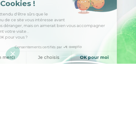
les Cookies !
On a attendu d'être sûrs que le
contenu de ce site vous intéresse avant
de vous déranger, mais on aimerait bien vous accompagner
pendant votre visite...
C'est OK pour vous ?
Consentements certifiés par
Non merci
Je choisis
OK pour moi
Axeptio consent
Plateforme de Gestion du Consentement : Personnalisez vos O
Notre plateforme vous permet d'adapter et de gérer vos paramètr
L'ingénierie des actifs
naturels