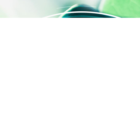
ètres de confidentialité, en garantissant la conformité avec le
ACCÈS RAPIDE
Contactez-nous
Qui sommes-nous ?
Activités
SILAB Cosmetics
SILAB Softcare
®
SILAFILM