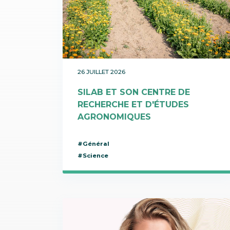
Communication
Protecteurs / Anti-radicalaires
SILAB Softcare
Administration générale
Raffermissants
Toutes les actualités
Tous les métiers
Teint de la peau
Tenseurs / Lissants
26 JUILLET 2026
SILAB ET SON CENTRE DE
RECHERCHE ET D'ÉTUDES
AGRONOMIQUES
#Général
#Science