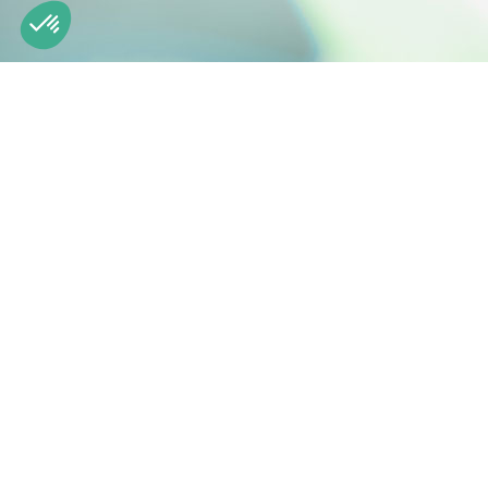
Notre plateforme vous permet d'adapter et de gérer vos param
L'ingénierie des actifs naturels
Z.I. de la Nau 19240 Saint-Viance France
Tél. : +33 (0)5 55 84 58 40