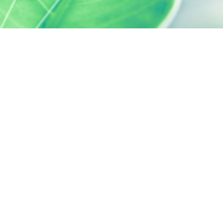
s réglementations. Personnalisez vos préférences pour contrôler
SILAB, C'EST AUSSI...
ACTIVELY CARING
activelycaring.silab.fr
FONDATION D'ENTREPRISE SILAB -
JEAN PAUFIQUE
fondation.silab.fr