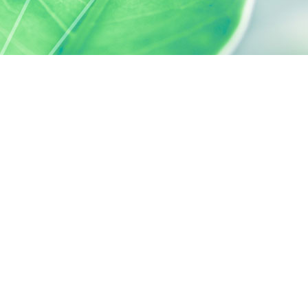
s réglementations. Personnalisez vos préférences pour contrôler
SILAB, C'EST AUSSI...
ACTIVELY CARING
activelycaring.silab.fr
FONDATION D'ENTREPRISE SILAB -
JEAN PAUFIQUE
fondation.silab.fr