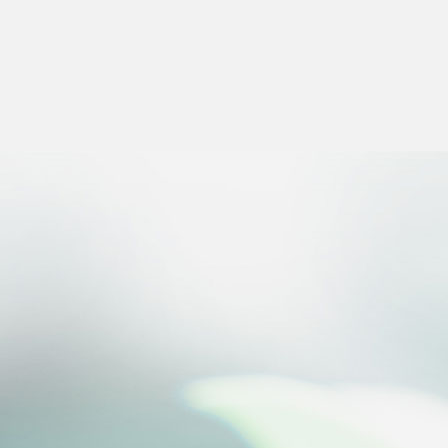
Salut c'est nous...
les Cookies !
On a attendu d'être sûrs que le contenu de ce site vous
intéresse avant de vous déranger, mais on aimerait bien
vous accompagner pendant votre visite...
C'est OK pour vous ?
Consentements certifiés par
Non merci
Je choisis
OK pour moi