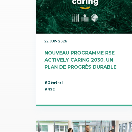
Communication
Protecteurs / Anti-radicalaires
SILAB Softcare
Administration générale
Raffermissants
Toutes les actualités
Tous les métiers
Teint de la peau
Tenseurs / Lissants
22 JUIN 2026
NOUVEAU PROGRAMME RSE
ACTIVELY CARING 2030, UN
PLAN DE PROGRÈS DURABLE
#Général
#RSE