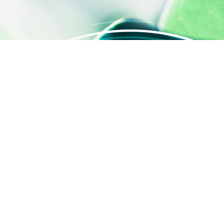
s Options
ètres de confidentialité, en garantissant la conformité avec le
ACCÈS RAPIDE
Contactez-nous
Qui sommes-nous ?
Activités
SILAB Cosmetics
SILAB Softcare
®
SILAFILM