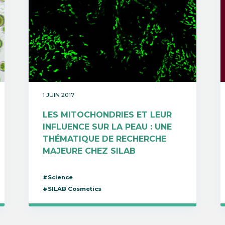
1 JUIN 2017
LES MITOCHONDRIES ET LEUR
INFLUENCE SUR LA PEAU : UNE
THÉMATIQUE DE RECHERCHE
MAJEURE CHEZ SILAB
#Science
#SILAB Cosmetics