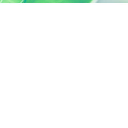
SILAB, C'EST AUSSI...
ACTIVELY CARING
activelycaring.silab.fr
FONDATION D'ENTREPRISE SILAB -
JEAN PAUFIQUE
fondation.silab.fr