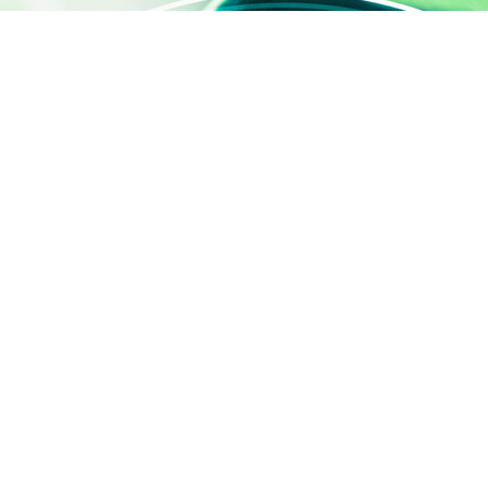
ACCÈS RAPIDE
Contactez-nous
Qui sommes-nous ?
Activités
SILAB Cosmetics
SILAB Softcare
®
SILAFILM
Offres d'emploi
Devenez panéliste