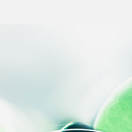
s Options
ètres de confidentialité, en garantissant la conformité avec le