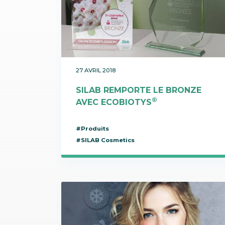
Communication
Protecteurs / Anti-radicalaires
SILAB Softcare
Administration générale
Raffermissants
Toutes les actualités
Tous les métiers
Teint de la peau
Tenseurs / Lissants
27 AVRIL 2018
SILAB REMPORTE LE BRONZE
®
AVEC ECOBIOTYS
#Produits
#SILAB Cosmetics