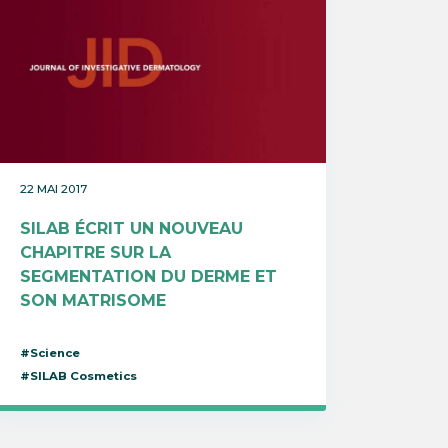
22 MAI 2017
SILAB ÉCRIT UN NOUVEAU
CHAPITRE SUR LA
SEGMENTATION DU DERME ET
SON MATRISOME
#Science
#SILAB Cosmetics