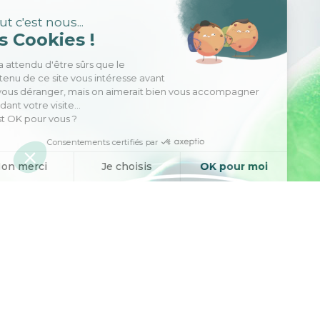
Salut c'est nous...
les Cookies !
On a attendu d'être sûrs que le
contenu de ce site vous intéresse avant
de vous déranger, mais on aimerait bien vous accompagner
pendant votre visite...
C'est OK pour vous ?
Consentements certifiés par
Non merci
Je choisis
OK pour moi
Axeptio consent
Plateforme de Gestion du Consentement : Personnalisez vos O
Notre plateforme vous permet d'adapter et de gérer vos paramètr