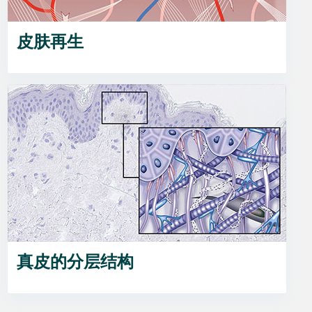
皮肤再生
真皮的分层结构