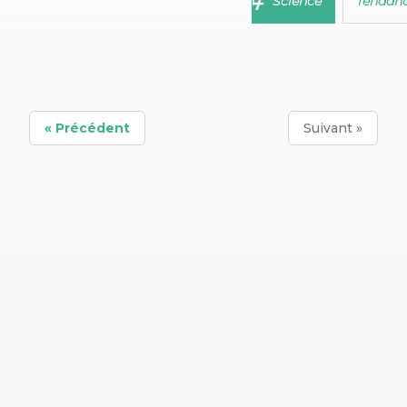
Science
Tendan
« Précédent
Suivant »