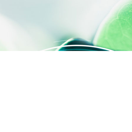
s Options
ètres de confidentialité, en garantissant la conformité avec le
ACCÈS RAPIDE
Contactez-nous
Qui sommes-nous ?
Activités