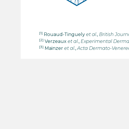
[1]
Rouaud-Tinguely
et al
.,
British Jour
[2]
Verzeaux
et al
.,
Experimental Derma
[3]
Mainzer
et al
.,
Acta Dermato-Venere