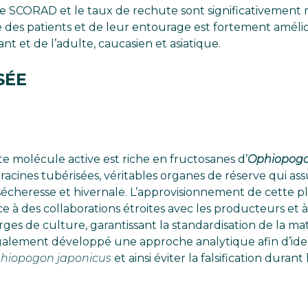
 Le SCORAD et le taux de rechute sont significativement 
vie des patients et de leur entourage est fortement amél
nt et de l’adulte, caucasien et asiatique.
SÉE
te molécule active est riche en fructosanes d’
Ophiopogo
 racines tubérisées, véritables organes de réserve qui ass
sécheresse et hivernale. L’approvisionnement de cette p
e à des collaborations étroites avec les producteurs et à
rges de culture, garantissant la standardisation de la ma
galement développé une approche analytique afin d’iden
hiopogon japonicus
et ainsi éviter la falsification duran