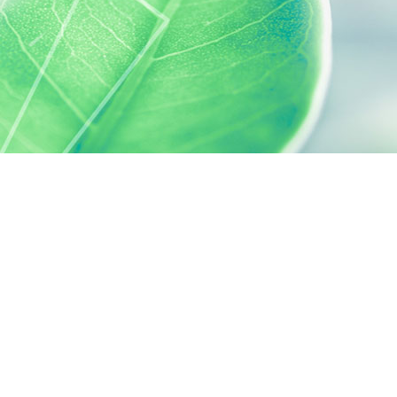
s réglementations. Personnalisez vos préférences pour contrôler
SILAB, C'EST AUSSI...
ACTIVELY CARING
activelycaring.silab.fr
FONDATION D'ENTREPRISE SILAB -