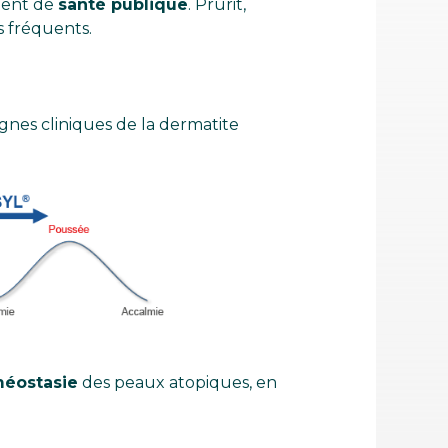
ent de
santé publique
. Prurit,
 fréquents.
ignes cliniques de la dermatite
éostasie
des peaux atopiques, en