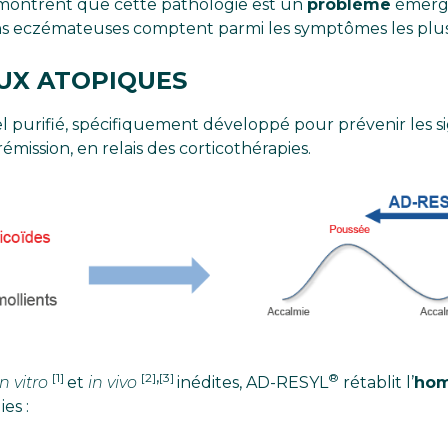
 montrent que cette pathologie est un
problème
émerg
ons eczémateuses comptent parmi les symptômes les plus
AUX ATOPIQUES
el purifié, spécifiquement développé pour prévenir les s
mission, en relais des corticothérapies.
,
[1]
[2]
[3]
®
in vitro
et
in vivo
inédites, AD-RESYL
rétablit l’
hom
ies :