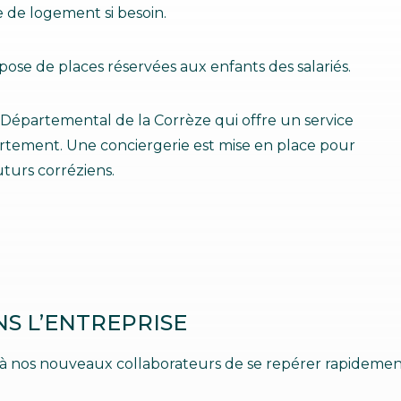
protéique ou saccharidi
recherche et 
de logement si besoin.
Découvri
être observées par micr
(CREA) vise à 
raison de leur petite tai
d’intérêt et à
moléculaire est une dis
culture de ma
Découvrir
Découvr
pose de places réservées aux enfants des salariés.
permettant de visualise
utilisées par 
leur structure tridimens
d’ingrédients 
Dé
 Départemental de la Corrèze qui offre un service
rtement. Une conciergerie est mise en place pour
turs corréziens.
NS L’ENTREPRISE
 à nos nouveaux collaborateurs de se repérer rapideme