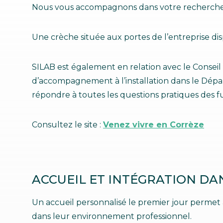
Nous vous accompagnons dans votre recherche 
Communication
Protecteurs / Anti-radicalaires
SILAB Softcare
Administration générale
Raffermissants
Une crèche située aux portes de l’entreprise dis
Toutes les actualités
Tous les métiers
Teint de la peau
Tenseurs / Lissants
SILAB est également en relation avec le Conseil
d’accompagnement à l’installation dans le Dépa
répondre à toutes les questions pratiques des fu
Consultez le site :
Venez vivre en Corrèze
ACCUEIL ET INTÉGRATION DA
Un accueil personnalisé le premier jour permet
dans leur environnement professionnel.