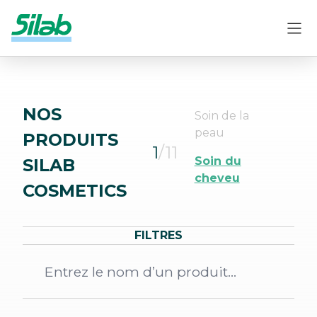
NOS
Soin de la
peau
PRODUITS
1
/11
Soin du
SILAB
cheveu
COSMETICS
FILTRES