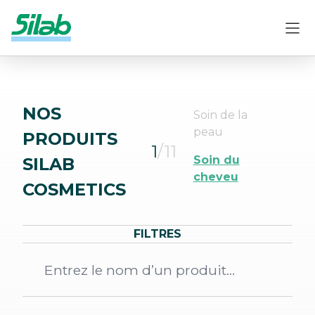
NOS
Soin de la
peau
PRODUITS
1
/11
Soin du
SILAB
cheveu
COSMETICS
FILTRES