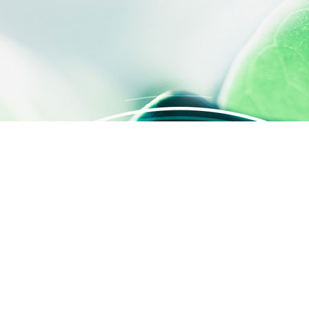
s Options
ètres de confidentialité, en garantissant la conformité avec le
ACCÈS RAPIDE
Contactez-nous
Qui sommes-nous ?
Activités