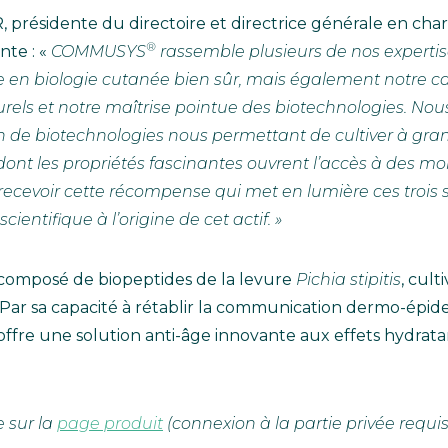
résidente du directoire et directrice générale en charg
®
te : «
COMMUSYS
rassemble plusieurs de nos expertise
en biologie cutanée bien sûr, mais également notre cap
urels et notre maîtrise pointue des biotechnologies.
Nous
n de biotechnologies nous permettant de cultiver à gran
dont les propriétés fascinantes ouvrent l’accès à des mol
recevoir cette récompense qui met en lumière ces trois 
cientifique à l’origine de cet actif. »
 composé de biopeptides de la levure
Pichia stipitis
, cult
 Par sa capacité à rétablir la communication dermo-épid
f offre une solution anti-âge innovante aux effets hydratan
 sur la
page produit
(connexion à la partie privée requis