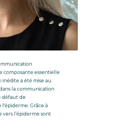
 communication
ne composante essentielle
o
inédite a été mise au
s dans la communication
e défaut de
 l'épiderme. Grâce à
 vers l’épiderme sont