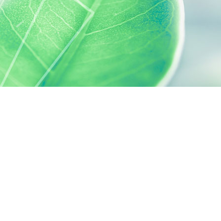
s réglementations. Personnalisez vos préférences pour contrôler
SILAB, C'EST AUSSI...
ACTIVELY CARING
activelycaring.silab.fr
FONDATION D'ENTREPRISE SILAB -