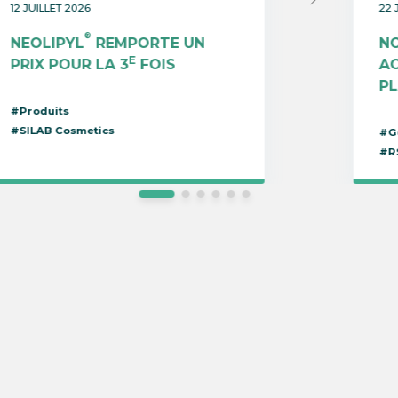
12 JUILLET 2026
22 
®
NEOLIPYL
REMPORTE UN
N
E
PRIX POUR LA 3
FOIS
AC
PL
#Produits
#SILAB Cosmetics
#G
#R