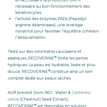
en accroissant la production d’ATP
nécessaire au bon fonctionnement des
kératinocytes ;
l’activité des enzymes PADs (Peptidyl-
arginine désiminases), une stratégie
novatrice pour favoriser l’équilibre cohésion
/ desquamation.
Testé sur des volontaires caucasiens et
®
asiatiques, RECOVERINE
limite les pertes
hydriques. La peau est hydratée, lissée et plus
®
douce. RECOVERINE
constitue ainsi un soin
complet dédié aux peaux sèches.
Actif breveté (nom INCI : Water &
Castanea
sativa
(Chestnut) Seed Extract),
®
RECOVERINE
est disponible en solution