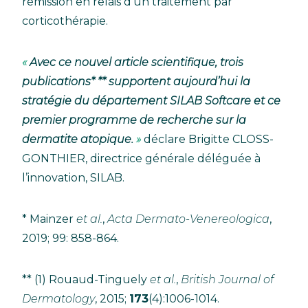
rémission en relais d’un traitement par
corticothérapie.
Avec ce nouvel article scientifique, trois
publications* ** supportent aujourd’hui la
stratégie du département SILAB Softcare et ce
premier programme de recherche sur la
dermatite atopique.
déclare Brigitte CLOSS-
GONTHIER, directrice générale déléguée à
l’innovation, SILAB.
* Mainzer
et al.
,
Acta Dermato-Venereologica
,
2019; 99: 858-864.
** (1) Rouaud-Tinguely
et al.
,
British Journal of
Dermatology
, 2015;
173
(4):1006-1014.