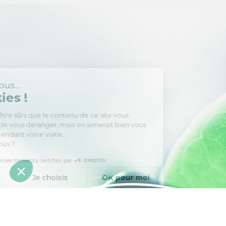
Salut c'est nous...
les Cookies !
On a attendu d'être sûrs que le
contenu de ce site vous intéresse avant
de vous déranger, mais on aimerait bien vous accompagner
pendant votre visite...
C'est OK pour vous ?
Consentements certifiés par
Non merci
Je choisis
OK pour moi
Axeptio consent
Plateforme de Gestion du Consentement : Personnalisez vos O
Notre plateforme vous permet d'adapter et de gérer vos paramètr