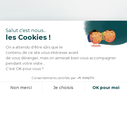
Salut c'est nous...
les Cookies !
On a attendu d'être sûrs que le
contenu de ce site vous intéresse avant
de vous déranger, mais on aimerait bien vous accompagner
pendant votre visite...
C'est OK pour vous ?
Consentements certifiés par
Non merci
Je choisis
OK pour moi
Axeptio consent
Plateforme de Gestion du Consentement : Personnalisez vos O
Notre plateforme vous permet d'adapter et de gérer vos paramètr