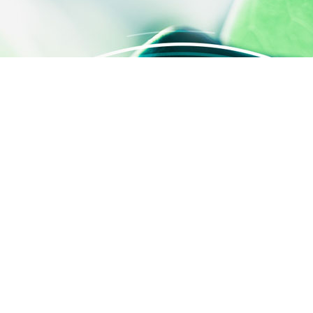
s Options
ètres de confidentialité, en garantissant la conformité avec le
ACCÈS RAPIDE
Contactez-nous
Qui sommes-nous ?
Activités
SILAB Cosmetics
SILAB Softcare
®
SILAFILM