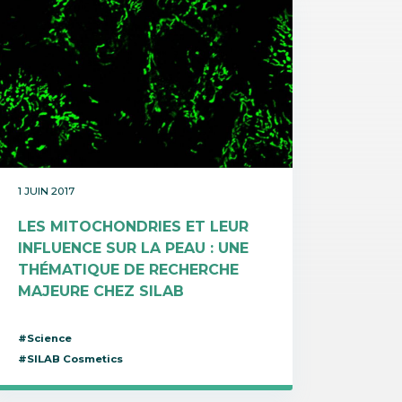
1 JUIN 2017
LES MITOCHONDRIES ET LEUR
INFLUENCE SUR LA PEAU : UNE
THÉMATIQUE DE RECHERCHE
MAJEURE CHEZ SILAB
#Science
#SILAB Cosmetics