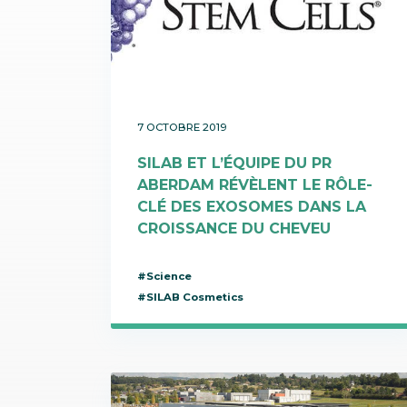
Communication
Protecteurs / Anti-radicalaires
SILAB Softcare
Administration générale
Raffermissants
Toutes les actualités
Tous les métiers
Teint de la peau
Tenseurs / Lissants
7 OCTOBRE 2019
SILAB ET L’ÉQUIPE DU PR
ABERDAM RÉVÈLENT LE RÔLE-
CLÉ DES EXOSOMES DANS LA
CROISSANCE DU CHEVEU
#Science
#SILAB Cosmetics