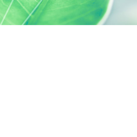
s réglementations. Personnalisez vos préférences pour contrôler
SILAB, C'EST AUSSI...
ACTIVELY CARING
activelycaring.silab.fr
FONDATION D'ENTREPRISE SILAB -
JEAN PAUFIQUE
fondation.silab.fr