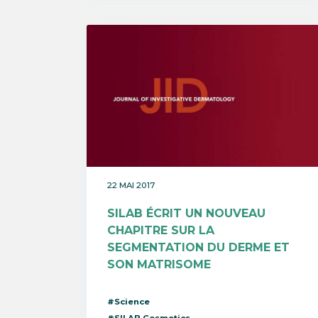
22 MAI 2017
SILAB ÉCRIT UN NOUVEAU
CHAPITRE SUR LA
SEGMENTATION DU DERME ET
SON MATRISOME
#Science
#SILAB Cosmetics