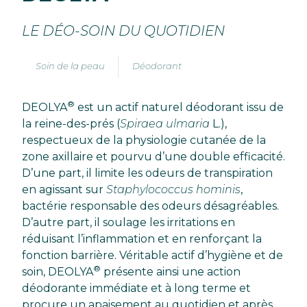
LE DÉO-SOIN DU QUOTIDIEN
Soin de la peau
Déodorant
®
DEOLYA
est un actif naturel déodorant issu de
la reine-des-prés (
Spiraea ulmaria
L.),
respectueux de la physiologie cutanée de la
zone axillaire et pourvu d’une double efficacité.
D’une part, il limite les odeurs de transpiration
en agissant sur
Staphylococcus hominis
,
bactérie responsable des odeurs désagréables.
D’autre part, il soulage les irritations en
réduisant l’inflammation et en renforçant la
fonction barrière. Véritable actif d’hygiène et de
®
soin, DEOLYA
présente ainsi une action
déodorante immédiate et à long terme et
procure un apaisement au quotidien et après