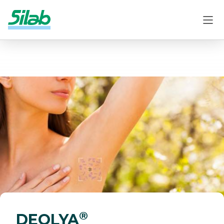
®
DEOLYA