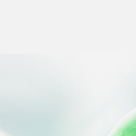
Salut c'est nous...
les Cookies !
On a attendu d'être sûrs que le
contenu de ce site vous intéresse avant
de vous déranger, mais on aimerait bien vous accompagner
pendant votre visite...